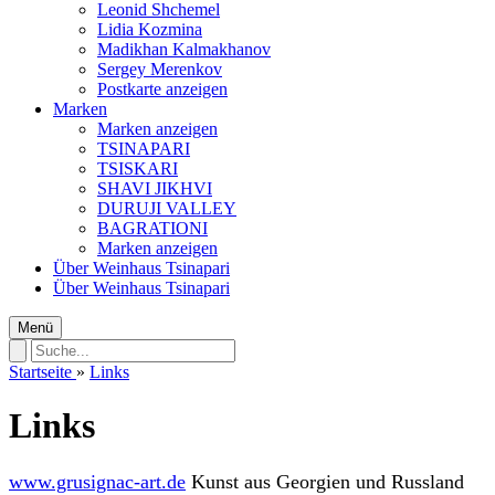
Leonid Shchemel
Lidia Kozmina
Madikhan Kalmakhanov
Sergey Merenkov
Postkarte anzeigen
Marken
Marken anzeigen
TSINAPARI
TSISKARI
SHAVI JIKHVI
DURUJI VALLEY
BAGRATIONI
Marken anzeigen
Über Weinhaus Tsinapari
Über Weinhaus Tsinapari
Menü
Startseite
»
Links
Links
www.grusignac-art.de
Kunst aus Georgien und Russland