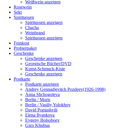
Weißwein anzeigen
Rosewein
Sekt
Spirituosen
Spirituosen anzeigen
Chacha
Weinbrand
Spirituosen anzeigen
Feinkost
Probierpaket
Geschenke
Geschenke anzeigen
Georgische Bücher/DVD
Kunst-Schmuck-Kiste
Geschenke anzeigen
Postkarte
Postkarte anzeigen
Andrey Gennadjevitch Pozdeev(1926-1998)
Anna Shchogoleva
Berlin / Moris
Berlin / Vasiliy Yolokhov
David Popiashvili
Elena Ilyankova
Evgeny Bolsoboev
Gizo Khubua