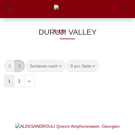
DURUJI VALLEY
Sortieren nach
9 pro Seite
1
2
»