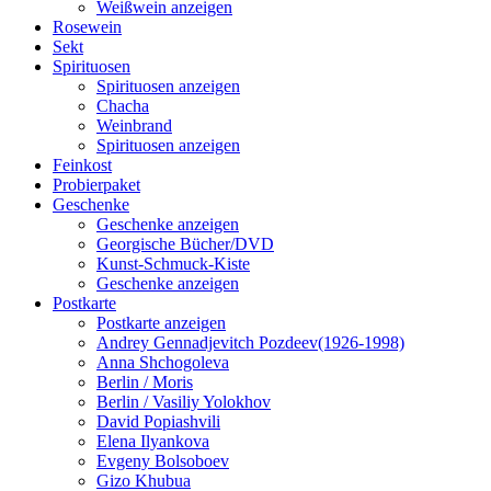
Weißwein anzeigen
Rosewein
Sekt
Spirituosen
Spirituosen anzeigen
Chacha
Weinbrand
Spirituosen anzeigen
Feinkost
Probierpaket
Geschenke
Geschenke anzeigen
Georgische Bücher/DVD
Kunst-Schmuck-Kiste
Geschenke anzeigen
Postkarte
Postkarte anzeigen
Andrey Gennadjevitch Pozdeev(1926-1998)
Anna Shchogoleva
Berlin / Moris
Berlin / Vasiliy Yolokhov
David Popiashvili
Elena Ilyankova
Evgeny Bolsoboev
Gizo Khubua