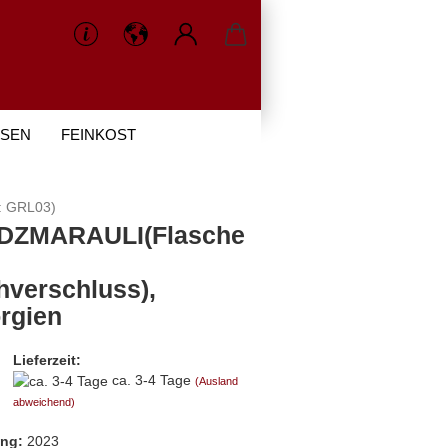
OSEN
FEINKOST
ÜBER WEINHAUS TSINAPARI
:
GRL03
)
DZMARAULI(Flasche
hverschluss),
rgien
Lieferzeit:
ca. 3-4 Tage
(Ausland
abweichend)
ng:
2023