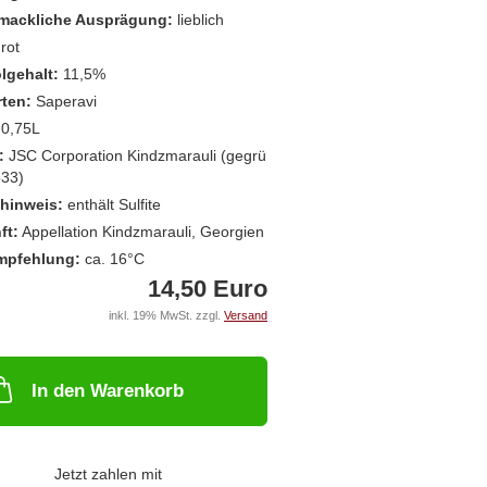
mackliche Ausprägung:
lieblich
rot
lgehalt:
11,5%
ten:
Saperavi
0,75L
:
JSC Corporation Kindzmarauli (gegrü
533)
shinweis:
enthält Sulfite
ft:
Appellation Kindzmarauli, Georgien
mpfehlung:
ca. 16°C
14,50 Euro
inkl. 19% MwSt. zzgl.
Versand
In den Warenkorb
Jetzt zahlen mit