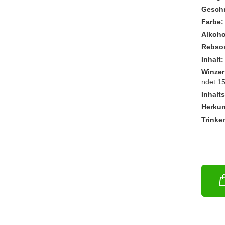
Gesch
Farbe:
Alkoho
Rebsor
Inhalt:
Winzer
ndet 1
Inhalt
Herkun
Trinke